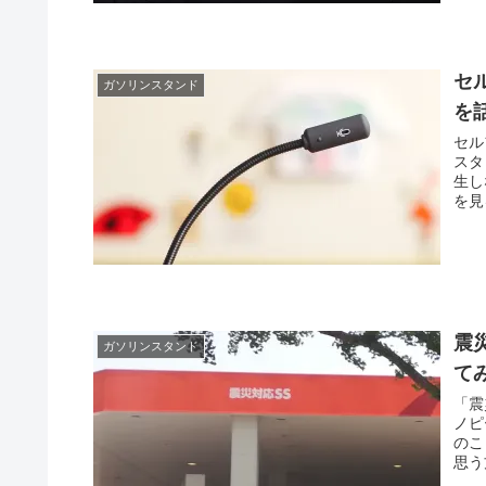
セ
ガソリンスタンド
を
セル
スタ
生し
を見
震
ガソリンスタンド
て
「震
ノピ
のこ
思う