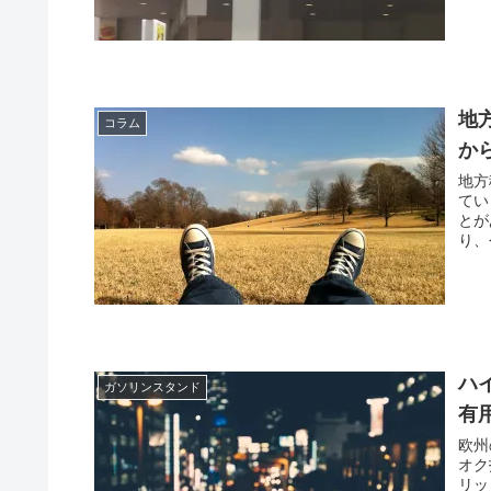
地
コラム
か
地方
てい
とが
り、
ハ
ガソリンスタンド
有
欧州
オク
リッ