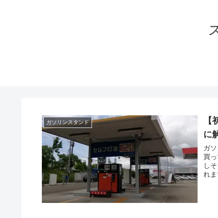
【
ガソリンスタンド
に
ガソ
買っ
しそ
れま