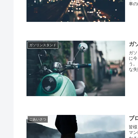
車の
ガ
ガソリンスタンド
ガソ
に今
う。
な失
ブ
ごあいさつ
皆様
マン
かさ