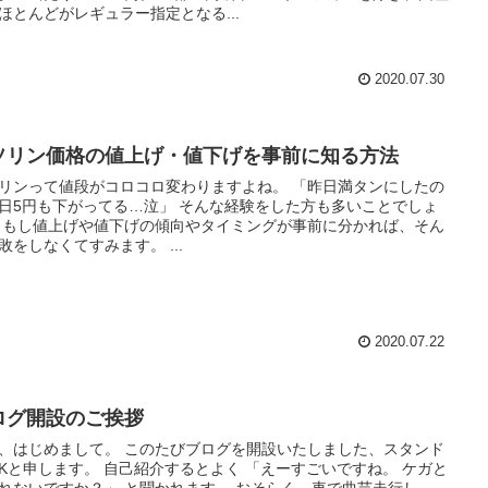
ほとんどがレギュラー指定となる...
2020.07.30
ソリン価格の値上げ・値下げを事前に知る方法
リンって値段がコロコロ変わりますよね。 「昨日満タンにしたの
日5円も下がってる…泣」 そんな経験をした方も多いことでしょ
 もし値上げや値下げの傾向やタイミングが事前に分かれば、そん
敗をしなくてすみます。 ...
2020.07.22
ログ開設のご挨拶
、はじめまして。 このたびブログを開設いたしました、スタンド
Kと申します。 自己紹介するとよく 「えーすごいですね。 ケガと
れないですか？」 と聞かれます。 おそらく、車で曲芸走行し...