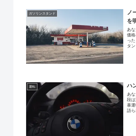
ノ
ガソリンスタンド
を
あな
価格
った
タン
ハ
運転
あな
段は
暴運
語ら